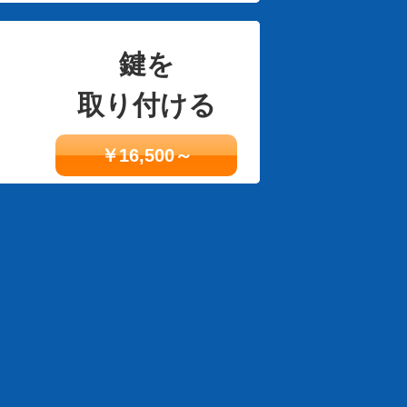
鍵を
取り付ける
￥16,500～