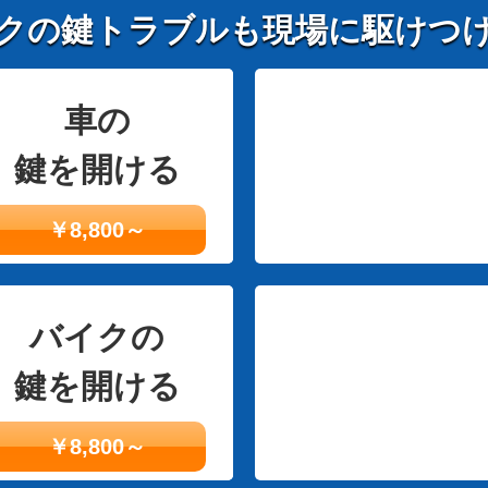
クの鍵トラブルも現場に駆けつ
車の
鍵を開ける
￥8,800～
バイクの
鍵を開ける
￥8,800～