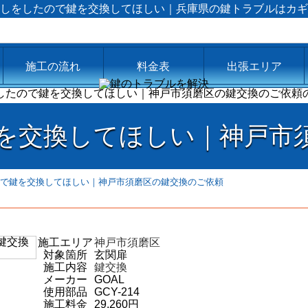
しをしたので鍵を交換してほしい｜兵庫県の鍵トラブルはカギ
施工の流れ
料金表
出張エリア
を交換してほしい｜神戸市
で鍵を交換してほしい｜神戸市須磨区の鍵交換のご依頼
施工エリア
神戸市須磨区
対象箇所
玄関扉
施工内容
鍵交換
メーカー
GOAL
使用部品
GCY-214
施工料金
29,260円