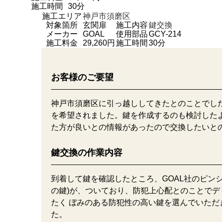
施工時間
30分
施工エリア
神戸市須磨区
対象箇所
玄関扉
施工内容
鍵交換
メーカー
GOAL
使用部品
GCY-214
施工料金
29,260円
施工時間
30分
お客様のご要望
神戸市須磨区に引っ越ししてきたとのことでし
を希望されました。鍵を作成するのも検討した
た方が良いとの情報があったので交換したいと
鍵交換の作業内容
到着して鍵を確認したところ、GOAL社のピン
の鍵)が、ついており、防犯上心配とのことでデ
たく ぼみのある防犯性の高い鍵を選んでいただ
た。