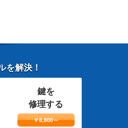
ルを解決！
鍵を
修理する
￥8,800～