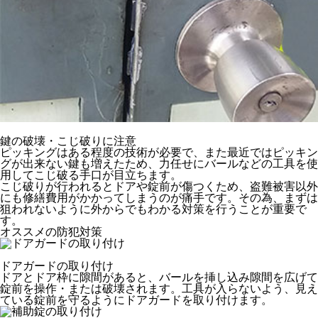
鍵の破壊・こじ破りに注意
ピッキングはある程度の技術が必要で、また最近ではピッキン
グが出来ない鍵も増えたため、力任せにバールなどの工具を使
用してこじ破る手口が目立ちます。
こじ破りが行われるとドアや錠前が傷つくため、盗難被害以外
にも修繕費用がかかってしまうのが痛手です。その為、まずは
狙われないように外からでもわかる対策を行うことが重要で
す。
オススメの防犯対策
ドアガードの取り付け
ドアとドア枠に隙間があると、バールを挿し込み隙間を広げて
錠前を操作・または破壊されます。工具が入らないよう、見え
ている錠前を守るようにドアガードを取り付けます。