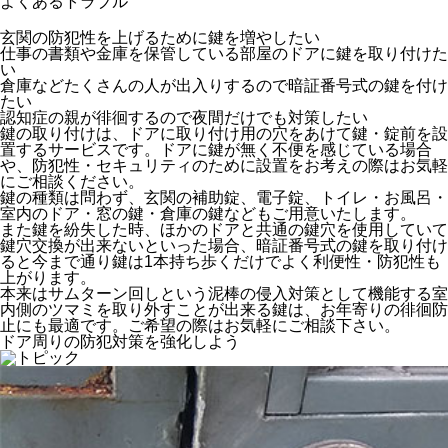
よくあるトラブル
玄関の防犯性を上げるために鍵を増やしたい
仕事の書類や金庫を保管している部屋のドアに鍵を取り付けた
い
倉庫などたくさんの人が出入りするので暗証番号式の鍵を付け
たい
認知症の親が徘徊するので夜間だけでも対策したい
鍵の取り付けは、ドアに取り付け用の穴をあけて鍵・錠前を設
置するサービスです。ドアに鍵が無く不便を感じている場合
や、防犯性・セキュリティのために設置をお考えの際はお気軽
にご相談ください。
鍵の種類は問わず、玄関の補助錠、電子錠、トイレ・お風呂・
室内のドア・窓の鍵・倉庫の鍵などもご用意いたします。
また鍵を紛失した時、ほかのドアと共通の鍵穴を使用していて
鍵穴交換が出来ないといった場合、暗証番号式の鍵を取り付け
ると今まで通り鍵は1本持ち歩くだけでよく利便性・防犯性も
上がります。
本来はサムターン回しという泥棒の侵入対策として機能する室
内側のツマミを取り外すことが出来る鍵は、お年寄りの徘徊防
止にも最適です。ご希望の際はお気軽にご相談下さい。
ドア周りの防犯対策を強化しよう