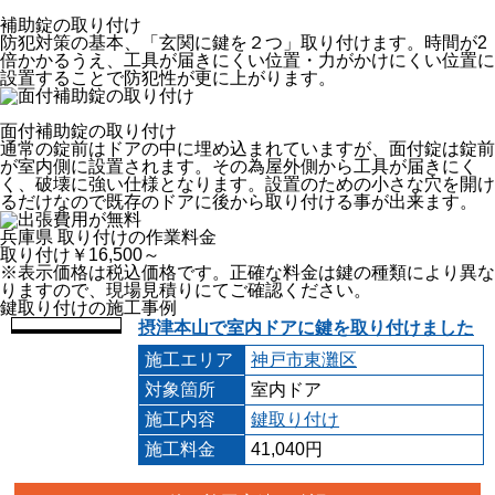
補助錠の取り付け
防犯対策の基本、「玄関に鍵を２つ」取り付けます。時間が2
倍かかるうえ、工具が届きにくい位置・力がかけにくい位置に
設置することで防犯性が更に上がります。
面付補助錠の取り付け
通常の錠前はドアの中に埋め込まれていますが、面付錠は錠前
が室内側に設置されます。その為屋外側から工具が届きにく
く、破壊に強い仕様となります。設置のための小さな穴を開け
るだけなので既存のドアに後から取り付ける事が出来ます。
兵庫県 取り付けの作業料金
取り付け￥16,500～
※表示価格は税込価格です。正確な料金は鍵の種類により異な
りますので、現場見積りにてご確認ください。
鍵取り付けの施工事例
摂津本山で室内ドアに鍵を取り付けました
施工エリア
神戸市東灘区
対象箇所
室内ドア
施工内容
鍵取り付け
施工料金
41,040円