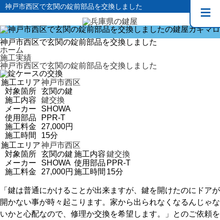
神戸市西区で玄関の錠前部品を交換しました
神戸市西区で玄関の錠前部品を交換しました
ホーム
施工実績
神戸市西区で玄関の錠前部品を交換しました
施工エリア
神戸市西区
対象箇所
玄関の鍵
施工内容
鍵交換
メーカー
SHOWA
使用部品
PPR-T
施工料金
27,000円
施工時間
15分
施工エリア
神戸市西区
対象箇所
玄関の鍵
施工内容
鍵交換
メーカー
SHOWA
使用部品
PPR-T
施工料金
27,000円
施工時間
15分
「鍵は普通にかけることが出来ますが、鍵を開けたのにドアが
開かない事が時々起こります。家から出られなくなるんじゃな
いかと心配なので、修理か交換を希望します。」とのご依頼を