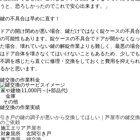
うと、恐ろしかったのでこれで安心出来ます。」
鍵の不具合は早めに直す！
ドアの開け閉めが悪い場合、鍵だけではなく錠ケースの不具合
の可能性もあります。錠ケースの不具合でドアが開かなくなっ
た場合、壊れていない鍵の解錠作業よりも難しく、最悪の場合
はドア自体を壊さなくてはいけないこともあるため、少しでも
不調を感じたら直ぐに修理・交換をしておくと費用を抑えられ
るかと思います。
鍵交換の作業料金
家や建物
11,000円～
(+部品代)
金庫
その他
鍵交換の作業実績
引き戸の鍵の調子が悪いから交換してほしい｜芦屋市の鍵交換
のご依頼
施工エリア
芦屋市
対象箇所
玄関引き戸
施工内容
鍵交換