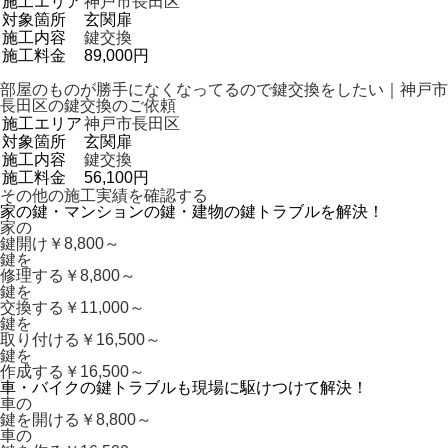
施工エリア
神戸市長田区
対象箇所
玄関扉
施工内容
鍵交換
施工料金
89,000円
部屋のものが勝手になくなってるので鍵交換をしたい｜神戸市
長田区の鍵交換のご依頼
施工エリア
神戸市長田区
対象箇所
玄関扉
施工内容
鍵交換
施工料金
56,100円
その他の施工実績を確認する
家の鍵・マンションの鍵・建物の鍵トラブルを解決！
家の
鍵開け
￥8,800～
鍵を
修理する
￥8,800～
鍵を
交換する
￥11,000～
鍵を
取り付ける
￥16,500～
鍵を
作成する
￥16,500～
車・バイクの鍵トラブルも現場に駆けつけて解決！
車の
鍵を開ける
￥8,800～
車の